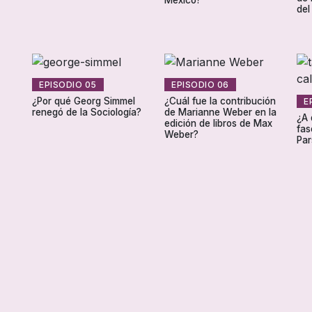
del
EPISODIO 05
EPISODIO 06
¿Por qué Georg Simmel
¿Cuál fue la contribución
E
renegó de la Sociología?
de Marianne Weber en la
¿A 
edición de libros de Max
fas
Weber?
Par