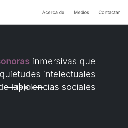
Acerca de
Medios
Contactar
sonoras
inmersivas que
quietudes intelectuales
de las ciencias sociales