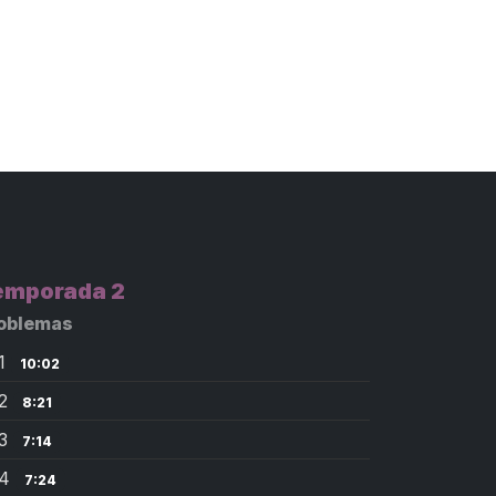
emporada 2
oblemas
1
10:02
02
8:21
03
7:14
04
7:24