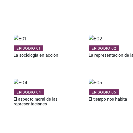
EPISODIO 01
EPISODIO 02
La sociología en acción
La representación de la
EPISODIO 04
EPISODIO 05
El aspecto moral de las
El tiempo nos habita
representaciones