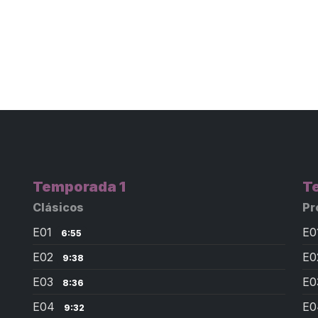
Temporada 1
T
Clásicos
Pr
E01
E0
6:55
E02
E
9:38
E03
E
8:36
E04
E
9:32