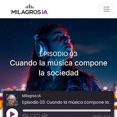
Skip
to
content
EPISODIO 03
Cuando la música compone
la sociedad
Milagros IA
Episodio 03. Cuando la música compone la sociedad
Reproducir
1x
00:00
/
7:14